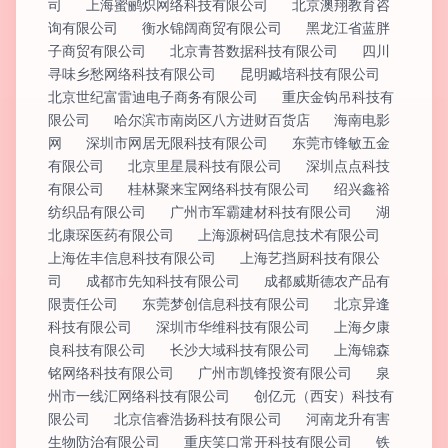
司
上海蜜鹂炽网络科技有限公司
北京澳翔教育咨
询有限公司
衡水锦阔商贸有限公司
黑龙江省蓝胖
子商贸有限公司
北京青苔数据科技有限公司
四川
寻味乡愁网络科技有限公司
昆明臧培科技有限公司
北京世纪富雷迪电子商务有限公司
重庆金钩吊科技有
限公司
哈尔滨市南岗区八方进财百货店
海南电影
网
深圳市网居无限科技有限公司
东莞市锋敏五金
有限公司
北京里星晨科技有限公司
深圳点点科技
有限公司
桂林聚来宝网络科技有限公司
绍兴鑫裕
纺织品有限公司
广州市军霸建材科技有限公司
湖
北康琛医药有限公司
上海源树码信息技术有限公司
上海佐丰信息科技有限公司
上海艺挡厨科技有限公
司
成都市先知科技有限公司
成都威斯德农产品有
限责任公司
东莞梦创信息科技有限公司
北京异逢
科技有限公司
深圳市华维科技有限公司
上海夕康
良科技有限公司
长沙大域科技有限公司
上海锦森
铭网络科技有限公司
广州市凯锋投资有限公司
泉
州市一线汇网络科技有限公司
创亿元（西安）科技有
限公司
北京信睿浩扬科技有限公司
河南龙升有害
生物防治有限公司
重庆笑口常开科技有限公司
铁